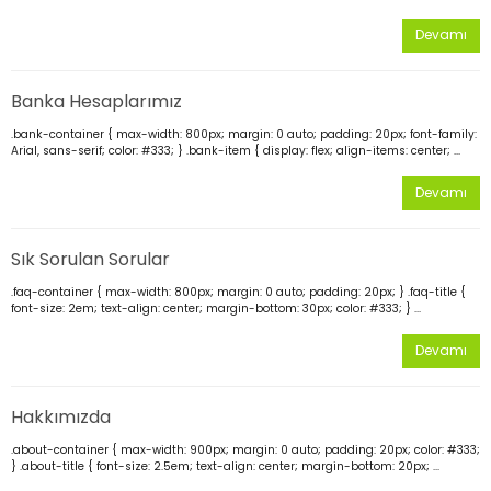
Devamı
Banka Hesaplarımız
.bank-container { max-width: 800px; margin: 0 auto; padding: 20px; font-family:
Arial, sans-serif; color: #333; } .bank-item { display: flex; align-items: center; ...
Devamı
Sık Sorulan Sorular
.faq-container { max-width: 800px; margin: 0 auto; padding: 20px; } .faq-title {
font-size: 2em; text-align: center; margin-bottom: 30px; color: #333; } ...
Devamı
Hakkımızda
.about-container { max-width: 900px; margin: 0 auto; padding: 20px; color: #333;
} .about-title { font-size: 2.5em; text-align: center; margin-bottom: 20px; ...