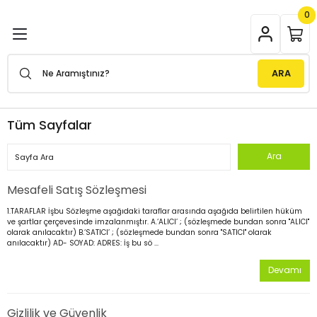
0
Geri Dön
Geri Dön
Geri Dön
Geri Dön
Geri Dön
ılar
l Cihazları
latma Ürünleri
Power Inverterler
ARA
rler
er
trol Cihazları
Modifiye Sinüs Inverterler
Tüm Sayfalar
terler
er
rol Cihazları
tma Direkleri
Tam Sinüs Inverterler
terler
rubu
it Su Isıtıcı
Cihaz Aksesuarları
Armatürleri
UPS Tam Sinüs Inverterler
Mesafeli Satış Sözleşmesi
erler
matürleri
1.TARAFLAR İşbu Sözleşme aşağıdaki taraflar arasında aşağıda belirtilen hüküm
ve şartlar çerçevesinde imzalanmıştır. A.‘ALICI’ ; (sözleşmede bundan sonra "ALICI"
olarak anılacaktır) B.‘SATICI’ ; (sözleşmede bundan sonra "SATICI" olarak
me Wi-Fi Dongle
irleri
anılacaktır) AD- SOYAD: ADRES: İş bu sö ...
Devamı
ydınlatmaları
Gizlilik ve Güvenlik
örler