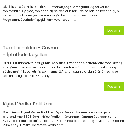
GİZLİLİK VE GÜVENLİK POLİTİKASI Firmamız,çeşitli amaçlarla kişisel veriler
toplayabilir. Aşağıda, toplanan kişisel verilerin nasıl ve ne şekilde toplandığı, bu
Armatürleri
verilerin nasıl ve ne şekilde korunduğu belirtilmiştir. Üyelik veya
Mağazamızüzerindeki çeşitli form ve anketlerin ...
Devamı
Tüketici Haklari – Cayma
– İptal İade Koşullari
GENEL: 1.Kullanmakta olduğunuz web sitesi üzerinden elektronik ortamda sipariş
verdiğiniz takdirde, size sunulan ön bilgilendirme formunu ve mesafeli satış
sözleşmesini kabul etmiş sayılırsınız. 2.Alıcılar, satın aldıkları ürünün satış ve
teslimi ile ilgili olarak 6502 sayıl ...
Devamı
Kişisel Veriler Politikası
Solar Burda Kişisel Veriler Politikası Kişisel Veriler Kanunu hakkında genel
bilgilendirme 6698 Sayılı Kişisel Verilerin Korunması Kanunu (bundan sonra
KVKK olarak anılacaktır) 24 Mart 2016 tarihinde kabul edilmiş, 7 Nisan 2016 tarihli
29677 sayılı Resmi Gazete’de yayınlanmı ...