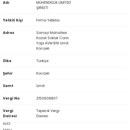
Adı
MÜHENDİSLİK LİMİTED
ŞİRKETİ
Yetkili Kişi
Firma Yetkilisi
Adres
Sanayi Mahallesi
Kozali Sokak Carsi
Yapi AVM B16 Izmit
Kocaeli
Ülke
Türkiye
Şehir
Kocaeli
Semt
İzmit
Vergi No
2150608807
Vergi
Tepecik Vergi
Dairesi
Dairesi
ALICI: