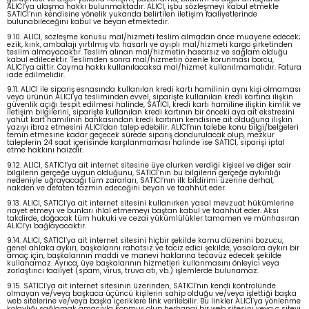
ALICI’ya ulaşma hakkı bulunmaktadır. ALICI, işbu sözleşmeyi kabul etmekle
SATICI’nın kendisine yönelik yukarıda belirtilen iletişim faaliyetlerinde
bulunabileceğini kabul ve beyan etmektedir.
9.10. ALICI, sözleşme konusu mal/hizmeti teslim almadan önce muayene edecek;
ezik, kırık, ambalajı yırtılmış vb. hasarlı ve ayıplı mal/hizmeti kargo şirketinden
teslim almayacaktır. Teslim alınan mal/hizmetin hasarsız ve sağlam olduğu
kabul edilecektir. Teslimden sonra mal/hizmetin özenle korunması borcu,
ALICI’ya aittir. Cayma hakkı kullanılacaksa mal/hizmet kullanılmamalıdır. Fatura
iade edilmelidir.
9.11. ALICI ile sipariş esnasında kullanılan kredi kartı hamilinin aynı kişi olmaması
veya ürünün ALICI’ya tesliminden evvel, siparişte kullanılan kredi kartına ilişkin
güvenlik açığı tespit edilmesi halinde, SATICI, kredi kartı hamiline ilişkin kimlik ve
iletişim bilgilerini, siparişte kullanılan kredi kartının bir önceki aya ait ekstresini
yahut kart hamilinin bankasından kredi kartının kendisine ait olduğuna ilişkin
yazıyı ibraz etmesini ALICI’dan talep edebilir. ALICI’nın talebe konu bilgi/belgeleri
temin etmesine kadar geçecek sürede sipariş dondurulacak olup, mezkur
taleplerin 24 saat içerisinde karşılanmaması halinde ise SATICI, siparişi iptal
etme hakkını haizdir.
9.12. ALICI, SATICI’ya ait internet sitesine üye olurken verdiği kişisel ve diğer sair
bilgilerin gerçeğe uygun olduğunu, SATICI’nın bu bilgilerin gerçeğe aykırılığı
nedeniyle uğrayacağı tüm zararları, SATICI’nın ilk bildirimi üzerine derhal,
nakden ve defaten tazmin edeceğini beyan ve taahhüt eder.
9.13. ALICI, SATICI’ya ait internet sitesini kullanırken yasal mevzuat hükümlerine
riayet etmeyi ve bunları ihlal etmemeyi baştan kabul ve taahhüt eder. Aksi
takdirde, doğacak tüm hukuki ve cezai yükümlülükler tamamen ve münhasıran
ALICI’yı bağlayacaktır.
9.14. ALICI, SATICI’ya ait internet sitesini hiçbir şekilde kamu düzenini bozucu,
genel ahlaka aykırı, başkalarını rahatsız ve taciz edici şekilde, yasalara aykırı bir
amaç için, başkalarının maddi ve manevi haklarına tecavüz edecek şekilde
kullanamaz. Ayrıca, üye başkalarının hizmetleri kullanmasını önleyici veya
zorlaştırıcı faaliyet (spam, virus, truva atı, vb.) işlemlerde bulunamaz.
9.15. SATICI’ya ait internet sitesinin üzerinden, SATICI’nın kendi kontrolünde
olmayan ve/veya başkaca üçüncü kişilerin sahip olduğu ve/veya işlettiği başka
web sitelerine ve/veya başka içeriklere link verilebilir. Bu linkler ALICI’ya yönlenme
kolaylığı sağlamak amacıyla konmuş olup herhangi bir web sitesini veya o siteyi