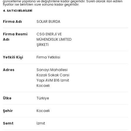
güncelleme yapılana ve değiştirilene kadar geçerlidir. Süreli olarak ilan edilen
fiyatlar ise belirtilen süre sonuna kadar geçerlidir.
4. SATICI BİLGİLERİ
Firma Adı
SOLAR BURDA
Firma Resmi
CSG ENERJİ VE
Adı
MÜHENDİSLİK LİMİTED
ŞİRKETİ
Yetkili Kişi
Firma Yetkilisi
Adres
Sanayi Mahallesi
Kozali Sokak Carsi
Yapi AVM B16 Izmit
Kocaeli
Ülke
Türkiye
Şehir
Kocaeli
Semt
İzmit