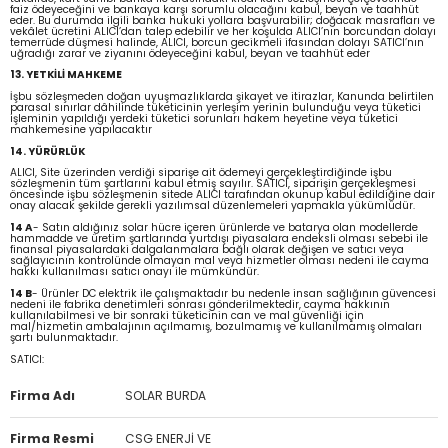
faiz ödeyeceğini ve bankaya karşı sorumlu olacağını kabul, beyan ve taahhüt
eder. Bu durumda ilgili banka hukuki yollara başvurabilir; doğacak masrafları ve
vekâlet ücretini ALICI’dan talep edebilir ve her koşulda ALICI’nın borcundan dolayı
temerrüde düşmesi halinde, ALICI, borcun gecikmeli ifasından dolayı SATICI’nın
uğradığı zarar ve ziyanını ödeyeceğini kabul, beyan ve taahhüt eder
13. YETKİLİ MAHKEME
İşbu sözleşmeden doğan uyuşmazlıklarda şikayet ve itirazlar, Kanunda belirtilen
parasal sınırlar dâhilinde tüketicinin yerleşim yerinin bulunduğu veya tüketici
işleminin yapıldığı yerdeki tüketici sorunları hakem heyetine veya tüketici
mahkemesine yapılacaktır
14. YÜRÜRLÜK
ALICI, Site üzerinden verdiği siparişe ait ödemeyi gerçekleştirdiğinde işbu
sözleşmenin tüm şartlarını kabul etmiş sayılır. SATICI, siparişin gerçekleşmesi
öncesinde işbu sözleşmenin sitede ALICI tarafından okunup kabul edildiğine dair
onay alacak şekilde gerekli yazılımsal düzenlemeleri yapmakla yükümlüdür.
14 A
- Satın aldığınız solar hücre içeren ürünlerde ve batarya olan modellerde
hammadde ve üretim şartlarında yurtdışı piyasalara endeksli olması sebebi ile
finansal piyasalardaki dalgalanmalara bağlı olarak değişen ve satıcı veya
sağlayıcının kontrolünde olmayan mal veya hizmetler olması nedeni ile cayma
hakkı kullanılması satıcı onayı ile mümkündür.
14 B
- Ürünler DC elektrik ile çalışmaktadır bu nedenle insan sağlığının güvencesi
nedeni ile fabrika denetimleri sonrası gönderilmektedir, cayma hakkının
kullanılabilmesi ve bir sonraki tüketicinin can ve mal güvenliği için
mal/hizmetin ambalajının açılmamış, bozulmamış ve kullanılmamış olmaları
şartı bulunmaktadır.
SATICI:
Firma Adı
SOLAR BURDA
Firma Resmi
CSG ENERJİ VE