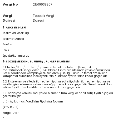
Vergi No
2150608807
Vergi
Tepecik Vergi
Dairesi
Dairesi
5. ALICI BİLGİLERİ
Teslim edilecek kişi
Teslimat Adresi
Telefon
Faks
Eposta/kullanıcı adı
6. SÖZLEŞME KONUSU ÜRÜN/ÜRÜNLER BİLGİLERİ
6.1. Malın /Ürün/Ürünlerin/ Hizmetin temel özelliklerini (türü, miktarı,
marka/modeli, rengi, adedi) SATICI’ya ait internet sitesinde yayınlanmaktadır.
Satıcı tarafından kampanya düzenlenmiş ise ilgili ürünün temel özelliklerini
kampanya süresince inceleyebilirsiniz. Kampanya tarihine kadar geçerlidir.
6.2. Listelenen ve sitede ilan edilen fiyatlar satış fiyatıdır. İlan edilen fiyatlar ve
vaatler güncelleme yapılana ve değiştirilene kadar geçerlidir. Süreli olarak ilan
edilen fiyatlar ise belirtilen süre sonuna kadar geçerlidir.
6.3. Sözleşme konusu mal ya da hizmetin tüm vergiler dâhil satış fiyatı aşağıda
gösterilmiştir.
Ürün AçıklamasıAdetBirim FiyatıAra Toplam
(KDV Dahil)
Kargo Tutarı