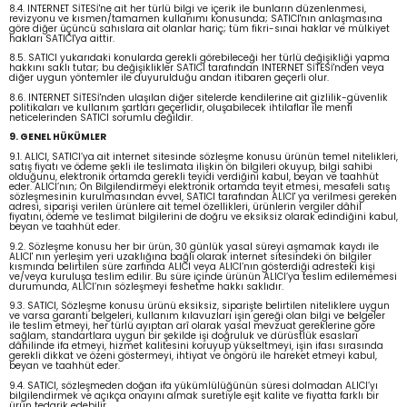
8.4. INTERNET SİTESİ'ne ait her türlü bilgi ve içerik ile bunların düzenlenmesi,
revizyonu ve kısmen/tamamen kullanımı konusunda; SATICI'nın anlaşmasına
göre diğer üçüncü sahıslara ait olanlar hariç; tüm fikri-sınai haklar ve mülkiyet
hakları SATICI'ya aittir.
8.5. SATICI yukarıdaki konularda gerekli görebileceği her türlü değişikliği yapma
hakkını saklı tutar; bu değişiklikler SATICI tarafından INTERNET SİTESİ'nden veya
diğer uygun yöntemler ile duyurulduğu andan itibaren geçerli olur.
8.6. INTERNET SİTESİ'nden ulaşılan diğer sitelerde kendilerine ait gizlilik-güvenlik
politikaları ve kullanım şartları geçerlidir, oluşabilecek ihtilaflar ile menfi
neticelerinden SATICI sorumlu değildir.
9. GENEL HÜKÜMLER
9.1. ALICI, SATICI’ya ait internet sitesinde sözleşme konusu ürünün temel nitelikleri,
satış fiyatı ve ödeme şekli ile teslimata ilişkin ön bilgileri okuyup, bilgi sahibi
olduğunu, elektronik ortamda gerekli teyidi verdiğini kabul, beyan ve taahhüt
eder. ALICI’nın; Ön Bilgilendirmeyi elektronik ortamda teyit etmesi, mesafeli satış
sözleşmesinin kurulmasından evvel, SATICI tarafından ALICI' ya verilmesi gereken
adresi, siparişi verilen ürünlere ait temel özellikleri, ürünlerin vergiler dâhil
fiyatını, ödeme ve teslimat bilgilerini de doğru ve eksiksiz olarak edindiğini kabul,
beyan ve taahhüt eder.
9.2. Sözleşme konusu her bir ürün, 30 günlük yasal süreyi aşmamak kaydı ile
ALICI' nın yerleşim yeri uzaklığına bağlı olarak internet sitesindeki ön bilgiler
kısmında belirtilen süre zarfında ALICI veya ALICI’nın gösterdiği adresteki kişi
ve/veya kuruluşa teslim edilir. Bu süre içinde ürünün ALICI’ya teslim edilememesi
durumunda, ALICI’nın sözleşmeyi feshetme hakkı saklıdır.
9.3. SATICI, Sözleşme konusu ürünü eksiksiz, siparişte belirtilen niteliklere uygun
ve varsa garanti belgeleri, kullanım kılavuzları işin gereği olan bilgi ve belgeler
ile teslim etmeyi, her türlü ayıptan arî olarak yasal mevzuat gereklerine göre
sağlam, standartlara uygun bir şekilde işi doğruluk ve dürüstlük esasları
dâhilinde ifa etmeyi, hizmet kalitesini koruyup yükseltmeyi, işin ifası sırasında
gerekli dikkat ve özeni göstermeyi, ihtiyat ve öngörü ile hareket etmeyi kabul,
beyan ve taahhüt eder.
9.4. SATICI, sözleşmeden doğan ifa yükümlülüğünün süresi dolmadan ALICI’yı
bilgilendirmek ve açıkça onayını almak suretiyle eşit kalite ve fiyatta farklı bir
ürün tedarik edebilir.