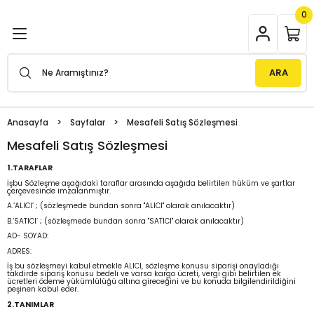
0
Geri Dön
Geri Dön
Geri Dön
Geri Dön
Geri Dön
ılar
l Cihazları
latma Ürünleri
Power Inverterler
ARA
rler
er
trol Cihazları
Modifiye Sinüs Inverterler
Anasayfa
Sayfalar
Mesafeli Satış Sözleşmesi
terler
er
rol Cihazları
tma Direkleri
Tam Sinüs Inverterler
Mesafeli Satış Sözleşmesi
terler
rubu
it Su Isıtıcı
Cihaz Aksesuarları
Armatürleri
UPS Tam Sinüs Inverterler
1.TARAFLAR
İşbu Sözleşme aşağıdaki taraflar arasında aşağıda belirtilen hüküm ve şartlar
çerçevesinde imzalanmıştır.
erler
matürleri
A.‘ALICI’ ; (sözleşmede bundan sonra "ALICI" olarak anılacaktır)
B.‘SATICI’ ; (sözleşmede bundan sonra "SATICI" olarak anılacaktır)
AD- SOYAD:
me Wi-Fi Dongle
irleri
ADRES:
İş bu sözleşmeyi kabul etmekle ALICI, sözleşme konusu siparişi onayladığı
takdirde sipariş konusu bedeli ve varsa kargo ücreti, vergi gibi belirtilen ek
ydınlatmaları
ücretleri ödeme yükümlülüğü altına gireceğini ve bu konuda bilgilendirildiğini
peşinen kabul eder.
2.TANIMLAR
örler