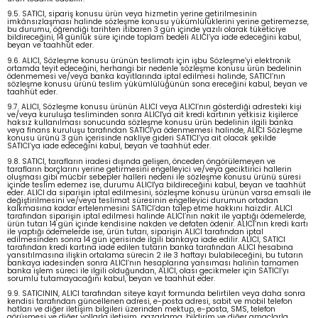
9.5. SATICI, sipariş konusu ürün veya hizmetin yerine getirilmesinin
imkânsızlaşması halinde sözleşme konusu yükümlülüklerini yerine getiremezse,
bu durumu, öğrendiği tarihten itibaren 3 gün içinde yazılı olarak tüketiciye
bildireceğini, 14 günlük süre içinde toplam bedeli ALICI’ya iade edeceğini kabul,
beyan ve taahhüt eder.
9.6. ALICI, Sözleşme konusu ürünün teslimatı için işbu Sözleşme’yi elektronik
ortamda teyit edeceğini, herhangi bir nedenle sözleşme konusu ürün bedelinin
ödenmemesi ve/veya banka kayıtlarında iptal edilmesi halinde, SATICI’nın
sözleşme konusu ürünü teslim yükümlülüğünün sona ereceğini kabul, beyan ve
taahhüt eder.
9.7. ALICI, Sözleşme konusu ürünün ALICI veya ALICI’nın gösterdiği adresteki kişi
ve/veya kuruluşa tesliminden sonra ALICI'ya ait kredi kartının yetkisiz kişilerce
haksız kullanılması sonucunda sözleşme konusu ürün bedelinin ilgili banka
veya finans kuruluşu tarafından SATICI'ya ödenmemesi halinde, ALICI Sözleşme
konusu ürünü 3 gün içerisinde nakliye gideri SATICI’ya ait olacak şekilde
SATICI’ya iade edeceğini kabul, beyan ve taahhüt eder.
9.8. SATICI, tarafların iradesi dışında gelişen, önceden öngörülemeyen ve
tarafların borçlarını yerine getirmesini engelleyici ve/veya geciktirici hallerin
oluşması gibi mücbir sebepler halleri nedeni ile sözleşme konusu ürünü süresi
içinde teslim edemez ise, durumu ALICI'ya bildireceğini kabul, beyan ve taahhüt
eder. ALICI da siparişin iptal edilmesini, sözleşme konusu ürünün varsa emsali ile
değiştirilmesini ve/veya teslimat süresinin engelleyici durumun ortadan
kalkmasına kadar ertelenmesini SATICI’dan talep etme hakkını haizdir. ALICI
tarafından siparişin iptal edilmesi halinde ALICI’nın nakit ile yaptığı ödemelerde,
ürün tutarı 14 gün içinde kendisine nakden ve defaten ödenir. ALICI’nın kredi kartı
ile yaptığı ödemelerde ise, ürün tutarı, siparişin ALICI tarafından iptal
edilmesinden sonra 14 gün içerisinde ilgili bankaya iade edilir. ALICI, SATICI
tarafından kredi kartına iade edilen tutarın banka tarafından ALICI hesabına
yansıtılmasına ilişkin ortalama sürecin 2 ile 3 haftayı bulabileceğini, bu tutarın
bankaya iadesinden sonra ALICI’nın hesaplarına yansıması halinin tamamen
banka işlem süreci ile ilgili olduğundan, ALICI, olası gecikmeler için SATICI’yı
sorumlu tutamayacağını kabul, beyan ve taahhüt eder.
9.9. SATICININ, ALICI tarafından siteye kayıt formunda belirtilen veya daha sonra
kendisi tarafından güncellenen adresi, e-posta adresi, sabit ve mobil telefon
hatları ve diğer iletişim bilgileri üzerinden mektup, e-posta, SMS, telefon
görüşmesi ve diğer yollarla iletişim, pazarlama, bildirim ve diğer amaçlarla