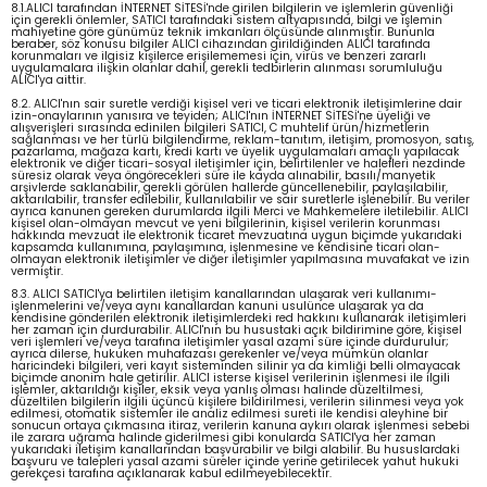
8.1.ALICI tarafından İNTERNET SİTESİ'nde girilen bilgilerin ve işlemlerin güvenliği
için gerekli önlemler, SATICI tarafındaki sistem altyapısında, bilgi ve işlemin
mahiyetine göre günümüz teknik imkanları ölçüsünde alınmıştır. Bununla
beraber, söz konusu bilgiler ALICI cihazından girildiğinden ALICI tarafında
korunmaları ve ilgisiz kişilerce erişilememesi için, virüs ve benzeri zararlı
uygulamalara ilişkin olanlar dahil, gerekli tedbirlerin alınması sorumluluğu
ALICI'ya aittir.
8.2. ALICI'nın sair suretle verdiği kişisel veri ve ticari elektronik iletişimlerine dair
izin-onaylarının yanısıra ve teyiden; ALICI'nın İNTERNET SİTESİ'ne üyeliği ve
alışverişleri sırasında edinilen bilgileri SATICI, C muhtelif ürün/hizmetlerin
sağlanması ve her türlü bilgilendirme, reklam-tanıtım, iletişim, promosyon, satış,
pazarlama, mağaza kartı, kredi kartı ve üyelik uygulamaları amaçlı yapılacak
elektronik ve diğer ticari-sosyal iletişimler için, belirtilenler ve halefleri nezdinde
süresiz olarak veya öngörecekleri süre ile kayda alınabilir, basılı/manyetik
arşivlerde saklanabilir, gerekli görülen hallerde güncellenebilir, paylaşılabilir,
aktarılabilir, transfer edilebilir, kullanılabilir ve sair suretlerle işlenebilir. Bu veriler
ayrıca kanunen gereken durumlarda ilgili Merci ve Mahkemelere iletilebilir. ALICI
kişisel olan-olmayan mevcut ve yeni bilgilerinin, kişisel verilerin korunması
hakkında mevzuat ile elektronik ticaret mevzuatına uygun biçimde yukarıdaki
kapsamda kullanımına, paylaşımına, işlenmesine ve kendisine ticari olan-
olmayan elektronik iletişimler ve diğer iletişimler yapılmasına muvafakat ve izin
vermiştir.
8.3. ALICI SATICI'ya belirtilen iletişim kanallarından ulaşarak veri kullanımı-
işlenmelerini ve/veya aynı kanallardan kanuni usulünce ulaşarak ya da
kendisine gönderilen elektronik iletişimlerdeki red hakkını kullanarak iletişimleri
her zaman için durdurabilir. ALICI'nın bu husustaki açık bildirimine göre, kişisel
veri işlemleri ve/veya tarafına iletişimler yasal azami süre içinde durdurulur;
ayrıca dilerse, hukuken muhafazası gerekenler ve/veya mümkün olanlar
haricindeki bilgileri, veri kayıt sisteminden silinir ya da kimliği belli olmayacak
biçimde anonim hale getirilir. ALICI isterse kişisel verilerinin işlenmesi ile ilgili
işlemler, aktarıldığı kişiler, eksik veya yanlış olması halinde düzeltilmesi,
düzeltilen bilgilerin ilgili üçüncü kişilere bildirilmesi, verilerin silinmesi veya yok
edilmesi, otomatik sistemler ile analiz edilmesi sureti ile kendisi aleyhine bir
sonucun ortaya çıkmasına itiraz, verilerin kanuna aykırı olarak işlenmesi sebebi
ile zarara uğrama halinde giderilmesi gibi konularda SATICI'ya her zaman
yukarıdaki iletişim kanallarından başvurabilir ve bilgi alabilir. Bu hususlardaki
başvuru ve talepleri yasal azami süreler içinde yerine getirilecek yahut hukuki
gerekçesi tarafına açıklanarak kabul edilmeyebilecektir.