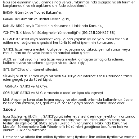
İşbu sözleşmenin uygulanmasında ve yorumlanmasında aşağıda yazılı terimler
karşılarındaki yazılı açıklamaları ifade edeceklerdir.
BAKAN: Gümrük ve Ticaret Bakanı’nı,
Armatürleri
BAKANLIK: Gümrük ve Ticaret Bakanlığı’nı,
KANUN: 6502 sayılı Tüketicinin Korunması Hakkında Kanun’u,
YÖNETMELİK: Mesafeli Sözleşmeler Yönetmeliği’ni (RG:27.11.2014/29188)
HİZMET: Bir ücret veya menfaat karşılığında yapılan ya da yapılması taahhüt
edilen mal sağlama dışındaki her türlü tüketici işleminin konusunu ,
SATICI: Ticari veya mesleki faaliyetleri kapsamında tüketiciye mal sunan veya
mal sunan adına veya hesabına hareket eden şirketi,
ALICI: Bir mal veya hizmeti ticari veya mesleki olmayan amaçlarla edinen,
kullanan veya yararlanan gerçek ya da tüzel kişiyi,
SİTE: SATICI’ya ait internet sitesini,
SİPARİŞ VEREN: Bir mal veya hizmeti SATICI’ya ait internet sitesi üzerinden talep
eden gerçek ya da tüzel kişiyi,
TARAFLAR: SATICI ve ALICI’yı,
SÖZLEŞME: SATICI ve ALICI arasında akdedilen işbu sözleşmeyi,
MAL: Alışverişe konu olan taşınır eşyayı ve elektronik ortamda kullanılmak üzere
hazırlanan yazılım, ses, görüntü ve benzeri gayri maddi malları ifade eder.
3.KONU
İşbu Sözleşme, ALICI’nın, SATICI’ya ait internet sitesi üzerinden elektronik ortamda
siparişini verdiği aşağıda nitelikleri ve satış fiyatı belirtilen ürünün satışı ve
teslimi ile ilgili olarak 6502 sayılı Tüketicinin Korunması Hakkında Kanun ve
Mesafeli Sözleşmelere Dair Yönetmelik hükümleri gereğince tarafların hak ve
yükümlülüklerini düzenler.
Listelenen ve sitede ilan edilen fiyatlar satış fiyatıdır. İlan edilen fiyatlar ve vaatler