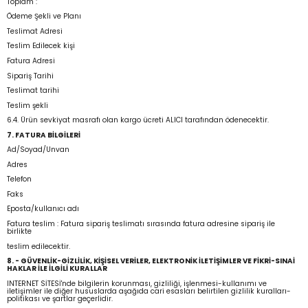
Toplam :
Ödeme Şekli ve Planı
Teslimat Adresi
Teslim Edilecek kişi
Fatura Adresi
Sipariş Tarihi
Teslimat tarihi
Teslim şekli
6.4. Ürün sevkiyat masrafı olan kargo ücreti ALICI tarafından ödenecektir.
7. FATURA BİLGİLERİ
Ad/Soyad/Unvan
Adres
Telefon
Faks
Eposta/kullanıcı adı
Fatura teslim : Fatura sipariş teslimatı sırasında fatura adresine sipariş ile
birlikte
teslim edilecektir.
8. - GÜVENLİK-GİZLİLİK, KİŞİSEL VERİLER, ELEKTRONİK İLETİŞİMLER VE FİKRİ-SINAİ
HAKLAR İLE İLGİLİ KURALLAR
INTERNET SİTESİ'nde bilgilerin korunması, gizliliği, işlenmesi-kullanımı ve
iletişimler ile diğer hususlarda aşağıda cari esasları belirtilen gizlilik kuralları-
politikası ve şartlar geçerlidir.