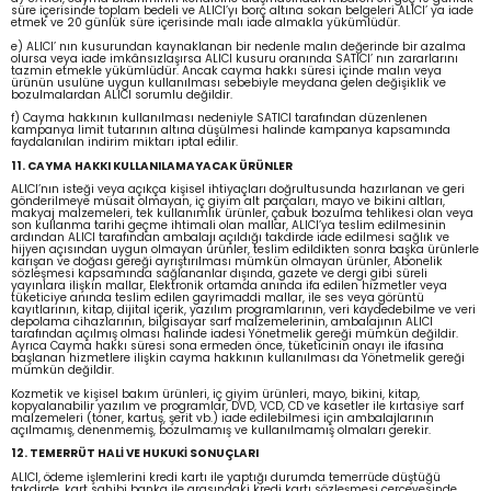
süre içerisinde toplam bedeli ve ALICI’yı borç altına sokan belgeleri ALICI’ ya iade
etmek ve 20 günlük süre içerisinde malı iade almakla yükümlüdür.
e) ALICI’ nın kusurundan kaynaklanan bir nedenle malın değerinde bir azalma
olursa veya iade imkânsızlaşırsa ALICI kusuru oranında SATICI’ nın zararlarını
tazmin etmekle yükümlüdür. Ancak cayma hakkı süresi içinde malın veya
ürünün usulüne uygun kullanılması sebebiyle meydana gelen değişiklik ve
bozulmalardan ALICI sorumlu değildir.
f) Cayma hakkının kullanılması nedeniyle SATICI tarafından düzenlenen
kampanya limit tutarının altına düşülmesi halinde kampanya kapsamında
faydalanılan indirim miktarı iptal edilir.
11. CAYMA HAKKI KULLANILAMAYACAK ÜRÜNLER
ALICI’nın isteği veya açıkça kişisel ihtiyaçları doğrultusunda hazırlanan ve geri
gönderilmeye müsait olmayan, iç giyim alt parçaları, mayo ve bikini altları,
makyaj malzemeleri, tek kullanımlık ürünler, çabuk bozulma tehlikesi olan veya
son kullanma tarihi geçme ihtimali olan mallar, ALICI’ya teslim edilmesinin
ardından ALICI tarafından ambalajı açıldığı takdirde iade edilmesi sağlık ve
hijyen açısından uygun olmayan ürünler, teslim edildikten sonra başka ürünlerle
karışan ve doğası gereği ayrıştırılması mümkün olmayan ürünler, Abonelik
sözleşmesi kapsamında sağlananlar dışında, gazete ve dergi gibi süreli
yayınlara ilişkin mallar, Elektronik ortamda anında ifa edilen hizmetler veya
tüketiciye anında teslim edilen gayrimaddi mallar, ile ses veya görüntü
kayıtlarının, kitap, dijital içerik, yazılım programlarının, veri kaydedebilme ve veri
depolama cihazlarının, bilgisayar sarf malzemelerinin, ambalajının ALICI
tarafından açılmış olması halinde iadesi Yönetmelik gereği mümkün değildir.
Ayrıca Cayma hakkı süresi sona ermeden önce, tüketicinin onayı ile ifasına
başlanan hizmetlere ilişkin cayma hakkının kullanılması da Yönetmelik gereği
mümkün değildir.
Kozmetik ve kişisel bakım ürünleri, iç giyim ürünleri, mayo, bikini, kitap,
kopyalanabilir yazılım ve programlar, DVD, VCD, CD ve kasetler ile kırtasiye sarf
malzemeleri (toner, kartuş, şerit vb.) iade edilebilmesi için ambalajlarının
açılmamış, denenmemiş, bozulmamış ve kullanılmamış olmaları gerekir.
12. TEMERRÜT HALİ VE HUKUKİ SONUÇLARI
ALICI, ödeme işlemlerini kredi kartı ile yaptığı durumda temerrüde düştüğü
takdirde, kart sahibi banka ile arasındaki kredi kartı sözleşmesi çerçevesinde