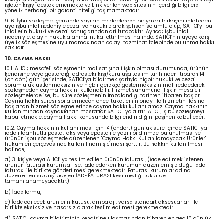
işleten kişiyi desteklememekte ve Link verilen web sitesinin içerdiği bilgilere
yönelik herhangi bir garanti niteliği taşımamaktadır.
9.16. İşbu sözleşme içerisinde sayılan maddelerden bir ya da birkaçını ihlal eden
üye işbu ihlal nedeniyle cezai ve hukuki olarak şahsen sorumlu olup, SATICI’yı bu
ihlallerin hukuki ve cezai sonuçlarından ari tutacaktır. Ayrıca; işbu ihlal
nedeniyle, olayın hukuk alanına intikal ettirilmesi halinde, SATICI’nın üyeye karşı
üyelik sözleşmesine uyulmamasından dolayı tazminat talebinde bulunma hakkı
saklıdır.
10. CAYMA HAKKI
10.1. ALICI; mesafeli sözleşmenin mal satışına ilişkin olması durumunda, ürünün
kendisine veya gösterdiği adresteki kişi/kuruluşa teslim tarihinden itibaren 14
(on dört) gün içerisinde, SATICI’ya bildirmek şartıyla hiçbir hukuki ve cezai
sorumluluk üstlenmeksizin ve hiçbir gerekçe göstermeksizin malı reddederek
sözleşmeden cayma hakkını kullanabilir. Hizmet sunumuna ilişkin mesafeli
sözleşmelerde ise, bu süre sözleşmenin imzalandığı tarihten itibaren başlar.
Cayma hakkı süresi sona ermeden önce, tüketicinin onayı ile hizmetin ifasına
başlanan hizmet sözleşmelerinde cayma hakkı kullanılamaz. Cayma hakkının
kullanımından kaynaklanan masraflar SATICI’ ya aittir. ALICI, iş bu sözleşmeyi
kabul etmekle, cayma hakkı konusunda bilgilendirildiğini peşinen kabul eder.
10.2. Cayma hakkının kullanılması için 14 (ondört) günlük süre içinde SATICI' ya
iadeli taahhütlü posta, faks veya eposta ile yazılı bildirimde bulunulması ve
ürünün işbu sözleşmede düzenlenen "Cayma Hakkı Kullanılamayacak Ürünler"
hükümleri çerçevesinde kullanılmamış olması şarttır. Bu hakkın kullanılması
halinde,
a) 3. kişiye veya ALICI’ ya teslim edilen ürünün faturası, (İade edilmek istenen
ürünün faturası kurumsal ise, iade ederken kurumun düzenlemiş olduğu iade
faturası ile birlikte gönderilmesi gerekmektedir. Faturası kurumlar adına
düzenlenen sipariş iadeleri İADE FATURASI kesilmediği takdirde
tamamlanamayacaktır.)
b) İade formu,
c) İade edilecek ürünlerin kutusu, ambalajı, varsa standart aksesuarları ile
birlikte eksiksiz ve hasarsız olarak teslim edilmesi gerekmektedir.
d) SATICI, cayma bildiriminin kendisine ulaşmasından itibaren en geç 10 günlük