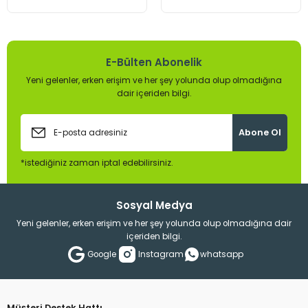
Armatürleri
E-Bülten Abonelik
Yeni gelenler, erken erişim ve her şey yolunda olup olmadığına
dair içeriden bilgi.
Abone Ol
*istediğiniz zaman iptal edebilirsiniz.
Sosyal Medya
Yeni gelenler, erken erişim ve her şey yolunda olup olmadığına dair
içeriden bilgi.
Google
Instagram
whatsapp
Müşteri Destek Hattı