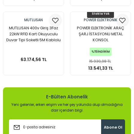
Stokta Yok
Armatürleri
MUTLUSAN
POWER ELEKTRONİK
MUTLUSAN 400v Giriş 3Faz
POWER ELEKTRONİK ARAÇ
22kW RFID Kart Okuyuculu
ŞARJ İSTASYONU METAL
Duvar Tipi Soketli 5M Kablolu
KONSOL
Şarj Ünitesi
%15
İNDİRİM
63.174,56 TL
15.930,98 TL
13.541,33 TL
E-Bülten Abonelik
Yeni gelenler, erken erişim ve her şey yolunda olup olmadığına
dair içeriden bilgi.
Abone Ol