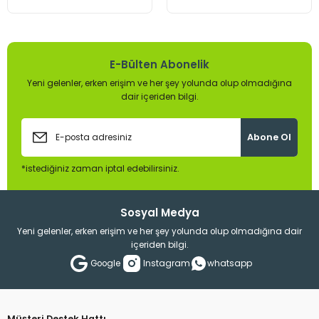
Armatürleri
E-Bülten Abonelik
Yeni gelenler, erken erişim ve her şey yolunda olup olmadığına
dair içeriden bilgi.
Abone Ol
*istediğiniz zaman iptal edebilirsiniz.
Sosyal Medya
Yeni gelenler, erken erişim ve her şey yolunda olup olmadığına dair
içeriden bilgi.
Google
Instagram
whatsapp
Müşteri Destek Hattı