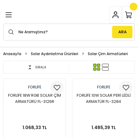
Geri Dön
Geri Dön
Geri Dön
Geri Dön
Geri Dön
ılar
l Cihazları
latma Ürünleri
Power Inverterler
ARA
rler
er
trol Cihazları
Modifiye Sinüs Inverterler
Anasayfa
Solar Aydınlatma Ürünleri
Solar Çim Armatürleri
terler
er
rol Cihazları
tma Direkleri
Tam Sinüs Inverterler
SIRALA
terler
rubu
it Su Isıtıcı
Cihaz Aksesuarları
Armatürleri
UPS Tam Sinüs Inverterler
FORLİFE
FORLİFE
erler
matürleri
FORLİFE 18W RGB SOLAR ÇİM
FORLİFE 10W SOLAR PERİ LEDLİ
ARMATÜRÜ FL-3126R
ARMATÜR FL-3284
me Wi-Fi Dongle
irleri
ydınlatmaları
1.068,33 TL
1.485,39 TL
örler