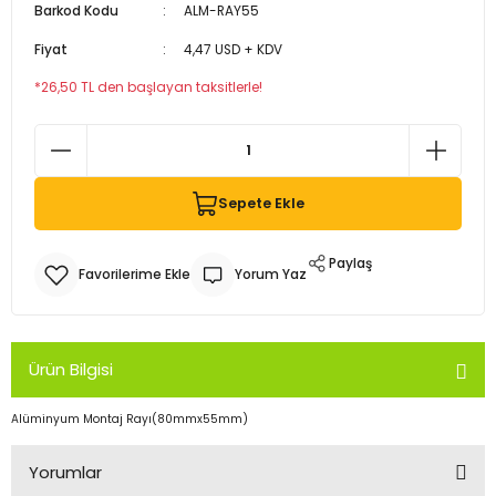
Barkod Kodu
ALM-RAY55
Fiyat
4,47 USD + KDV
Armatürleri
*26,50 TL den başlayan taksitlerle!
Sepete Ekle
Paylaş
Yorum Yaz
Ürün Bilgisi
Alüminyum Montaj Rayı(80mmx55mm)
Yorumlar