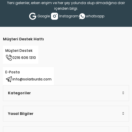
Yeni gelenler, erken erişim ve her şey yolunda olup olmadığına dair
içeriden bilgi.
Google
Instagram
whatsapp
Gönder
Müşteri Destek Hattı
Müşteri Destek
0216 606 1310
E-Posta
info@solarburda.com
Kategoriler
Yasal Bilgiler