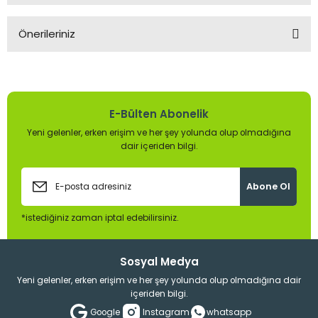
Önerileriniz
Yorum Yaz
Bu ürünün fiyat bilgisi, resim, ürün açıklamalarında ve diğer
konularda yetersiz gördüğünüz noktaları öneri formunu
kullanarak tarafımıza iletebilirsiniz.
Görüş ve önerileriniz için teşekkür ederiz.
E-Bülten Abonelik
Yeni gelenler, erken erişim ve her şey yolunda olup olmadığına
Ürün resmi kalitesiz, bozuk veya görüntülenemiyor.
dair içeriden bilgi.
Ürün açıklamasında eksik bilgiler bulunuyor.
Ürün bilgilerinde hatalar bulunuyor.
Abone Ol
Ürün fiyatı diğer sitelerden daha pahalı.
*istediğiniz zaman iptal edebilirsiniz.
Bu ürüne benzer farklı alternatifler olmalı.
Sosyal Medya
Yeni gelenler, erken erişim ve her şey yolunda olup olmadığına dair
içeriden bilgi.
Google
Instagram
whatsapp
Gönder