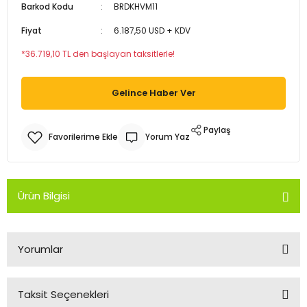
Barkod Kodu
BRDKHVM11
Fiyat
6.187,50 USD + KDV
Armatürleri
*36.719,10 TL den başlayan taksitlerle!
Gelince Haber Ver
Paylaş
Yorum Yaz
Ürün Bilgisi
Yorumlar
Taksit Seçenekleri
Bu ürüne ilk yorumu siz yapın!