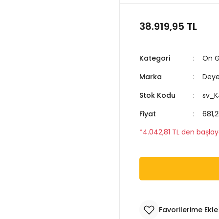
38.919,95 TL
Kategori
On Gr
Marka
Dey
Stok Kodu
sv_K
Fiyat
681,
*4.042,81 TL den başlaya