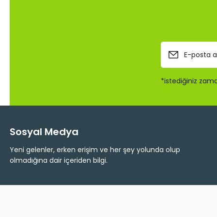
Ürün fiyatı diğer sitelerden daha pahalı.
Bu ürüne benzer farklı alternatifler olmalı.
*istediğiniz zaman
Sosyal Medya
Yeni gelenler, erken erişim ve her şey yolunda olup
olmadığına dair içeriden bilgi.