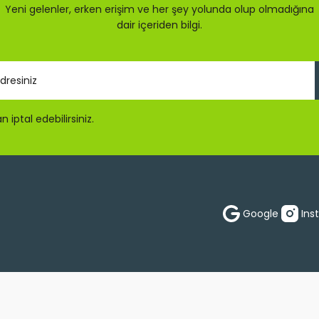
Yeni gelenler, erken erişim ve her şey yolunda olup olmadığına
dair içeriden bilgi.
 iptal edebilirsiniz.
Gönder
Google
Ins