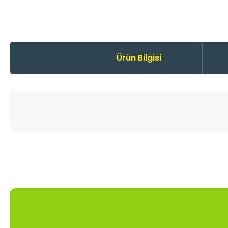
Ürün Bilgisi
Bu ürünün fiyat bilgisi, resim, ürün açıklamalarında ve diğer
Görüş ve önerileriniz için teşekkür ederiz.
Ürün resmi kalitesiz, bozuk veya görüntülenemiyor.
Ürün açıklamasında eksik bilgiler bulunuyor.
Ürün bilgilerinde hatalar bulunuyor.