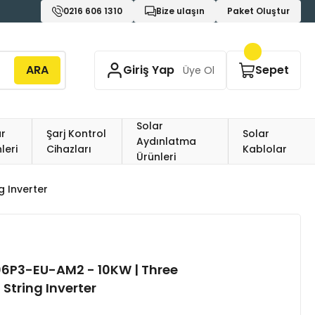
0216 606 1310
Bize ulaşın
Paket Oluştur
ARA
Giriş Yap
Sepet
Üye Ol
Solar
r
Şarj Kontrol
Solar
Aydınlatma
leri
Cihazları
Kablolar
Ürünleri
 Inverter
6P3-EU-AM2 - 10KW | Three
 String Inverter