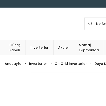
Güneş
Montaj
Inverterler
Aküler
Paneli
Ekipmanları
Anasayfa
Inverterler
On Grid Inverterler
Deye S