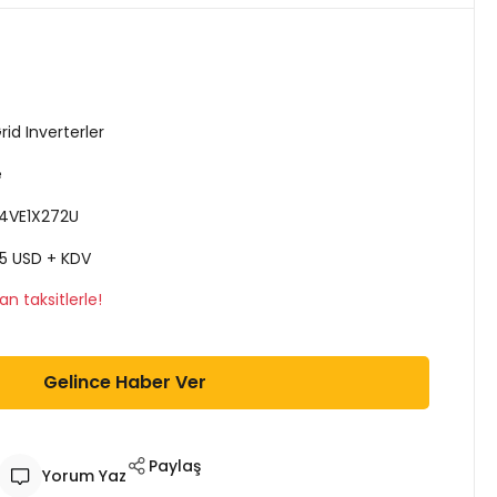
id Inverterler
e
4VE1X272U
25 USD + KDV
n taksitlerle!
Gelince Haber Ver
Paylaş
Yorum Yaz