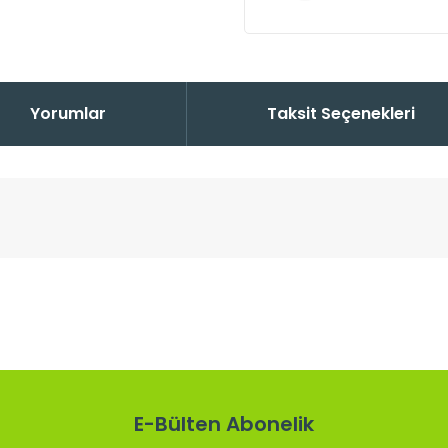
Yorumlar
Taksit Seçenekleri
 konularda yetersiz gördüğünüz noktaları öneri formunu kullanarak tarafı
Bu ürüne ilk yorumu siz yapın!
Yorum Yaz
E-Bülten Abonelik