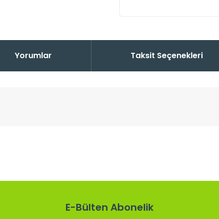
Yorumlar
Taksit Seçenekleri
 konularda yetersiz gördüğünüz noktaları öneri formunu kullanarak tarafı
Bu ürüne ilk yorumu siz yapın!
Yorum Yaz
E-Bülten Abonelik