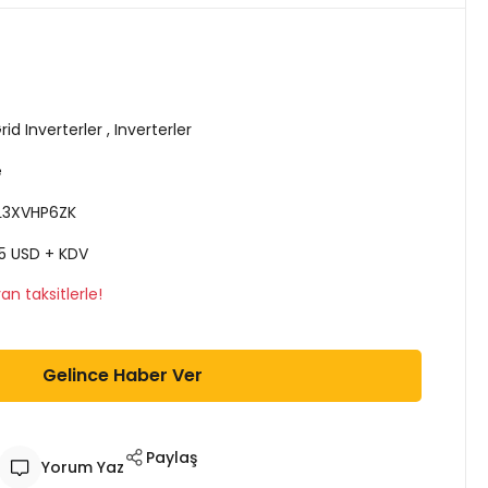
id Inverterler
,
Inverterler
e
L3XVHP6ZK
25 USD + KDV
n taksitlerle!
Gelince Haber Ver
Paylaş
Yorum Yaz