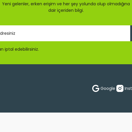
Yeni gelenler, erken erişim ve her şey yolunda olup olmadığına
dair içeriden bilgi.
 iptal edebilirsiniz.
Gönder
Google
Ins