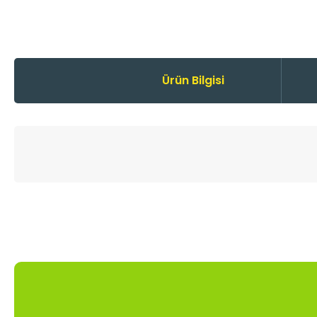
Ürün Bilgisi
Bu ürünün fiyat bilgisi, resim, ürün açıklamalarında ve diğer
Görüş ve önerileriniz için teşekkür ederiz.
Ürün resmi kalitesiz, bozuk veya görüntülenemiyor.
Ürün açıklamasında eksik bilgiler bulunuyor.
Ürün bilgilerinde hatalar bulunuyor.