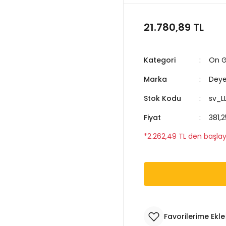
21.780,89 TL
Kategori
On Gr
Marka
Dey
Stok Kodu
sv_L
Fiyat
381,
*2.262,49 TL den başlaya