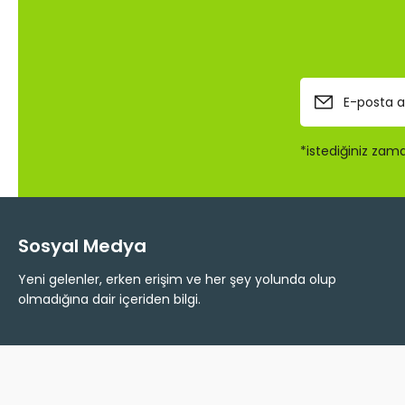
Ürün fiyatı diğer sitelerden daha pahalı.
Bu ürüne benzer farklı alternatifler olmalı.
*istediğiniz zaman
Sosyal Medya
Yeni gelenler, erken erişim ve her şey yolunda olup
olmadığına dair içeriden bilgi.