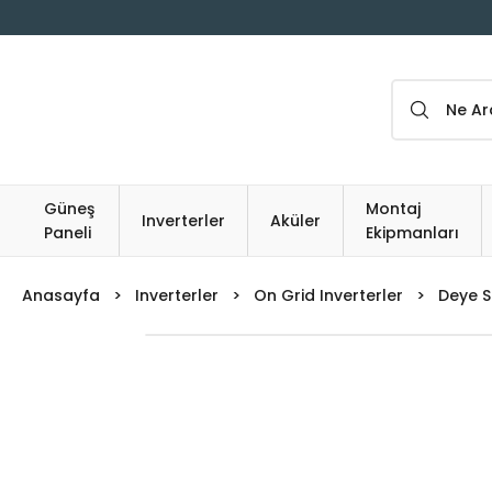
Güneş
Montaj
Inverterler
Aküler
Paneli
Ekipmanları
Anasayfa
Inverterler
On Grid Inverterler
Deye S