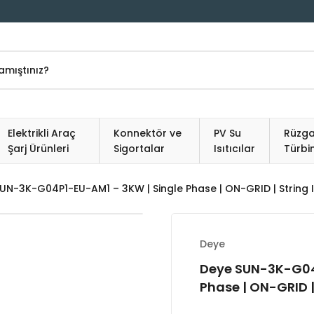
Elektrikli Araç
Konnektör ve
PV Su
Rüzga
Şarj Ürünleri
Sigortalar
Isıtıcılar
Türbin
UN-3K-G04P1-EU-AM1 – 3KW | Single Phase | ON-GRID | String 
Deye
Deye SUN-3K-G04
Phase | ON-GRID |