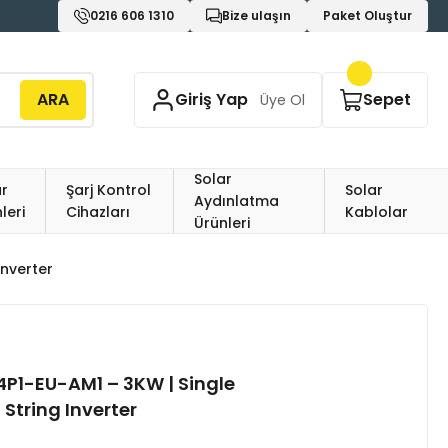
0216 606 1310
Bize ulaşın
Paket Oluştur
ARA
Giriş Yap
Sepet
Üye Ol
Solar
r
Şarj Kontrol
Solar
Aydınlatma
leri
Cihazları
Kablolar
Ürünleri
Inverter
P1-EU-AM1 – 3KW | Single
 String Inverter