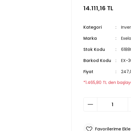
14.111,16 TL
Kategori
Inver
Marka
Exel
Stok Kodu
6188
Barkod Kodu
EX-3
Fiyat
247,
*1.465,80 TL den başlaya