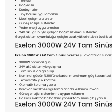
Tekneler
Bağ evleri
Konteynerler
Tiny house uygulamaları
Mobil çalışma alanları
Güneş enerjisi sistemleri
Yedek enerji uygulamaları
24V akü grubuyla çalışan bağımsız enerji sistemleri
Gerçek sistem uyumluluğu, çalıştırılacak yüklerin teknik özellikle
Exelon 3000W 24V Tam Sinüs İ
Exelon 3000W 24V Tam Sinüs İnverter
şu avantajları sunar:
3000W nominal güç
24V akü sistemiyle çalışma
Tam sinüs dalga çıkışı
Nominal gücün %200’üne kadar maksimum güç kapasitesi
Termostatik yük kontrolü
Otomatik koruma yapısı
Karavan ve tekne uygulamalarında kullanım imkânı
Güneş enerjisi sistemlerine uygun kullanım
Hassas elektronik cihazlara yönelik tam sinüs çıkış yapısı
Exelon 3000W 24V Tam Sinüs İn