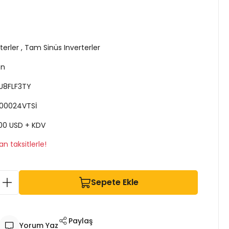
terler
,
Tam Sinüs Inverterler
on
U8FLF3TY
00024VTSİ
00 USD + KDV
n taksitlerle!
Sepete Ekle
Paylaş
Yorum Yaz