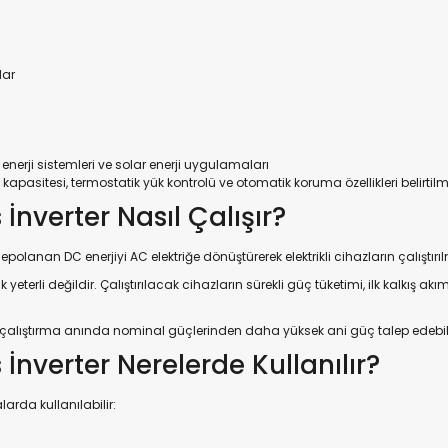
dar
enerji sistemleri ve solar enerji uygulamaları
itesi, termostatik yük kontrolü ve otomatik koruma özellikleri belirtilm
nverter Nasıl Çalışır?
olanan DC enerjiyi AC elektriğe dönüştürerek elektrikli cihazların çalıştırı
erli değildir. Çalıştırılacak cihazların sürekli güç tüketimi, ilk kalkış ak
k çalıştırma anında nominal güçlerinden daha yüksek ani güç talep edebili
nverter Nerelerde Kullanılır?
rda kullanılabilir: