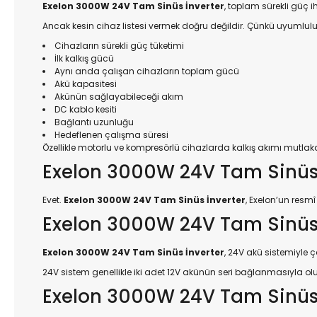
Exelon 3000W 24V Tam Sinüs İnverter
, toplam sürekli güç ih
Ancak kesin cihaz listesi vermek doğru değildir. Çünkü uyumluluk 
Cihazların sürekli güç tüketimi
İlk kalkış gücü
Aynı anda çalışan cihazların toplam gücü
Akü kapasitesi
Akünün sağlayabileceği akım
DC kablo kesiti
Bağlantı uzunluğu
Hedeflenen çalışma süresi
Özellikle motorlu ve kompresörlü cihazlarda kalkış akımı mutlak
Exelon 3000W 24V Tam Sinüs
Evet.
Exelon 3000W 24V Tam Sinüs İnverter
, Exelon’un resm
Exelon 3000W 24V Tam Sinüs İ
Exelon 3000W 24V Tam Sinüs İnverter
, 24V akü sistemiyle ça
24V sistem genellikle iki adet 12V akünün seri bağlanmasıyla olu
Exelon 3000W 24V Tam Sinüs 