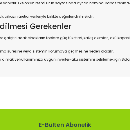
 sahiptir. Exelon’un resmî ürün sayfasında ayrıca nominal kapasitenin 
hazın üretici verileriyle birlikte değerlendirilmelidir.
dilmesi Gerekenler
çalıştırılacak cihazların toplam güç tüketimi, kalkış akımları, akü kapasit
ışma süresine veya sistemin korumaya geçmesine neden olabilir.
 almak ve kullanımınıza uygun inverter-akü sistemini belirlemek için SolarBu
 konularda yetersiz gördüğünüz noktaları öneri formunu kullanarak tarafı
Bu ürüne ilk yorumu siz yapın!
Yorum Yaz
E-Bülten Abonelik