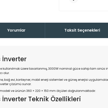
Yorumlar
Taksit Seçenekleri
İnverter
nde kullanılmak üzere tasarlanmış, 3000W nominal güce sahip tam sinüs in
ı olur.
ekne, bağ evi, konteyner, mobil enerji sistemleri ve güneş enerjisi uygulamal
inverter çözümü sunar.
 modeli ve ürünün 360 × 220 × 150 mm ölçüleri doğrulanmaktadır.
nverter Teknik Özellikleri