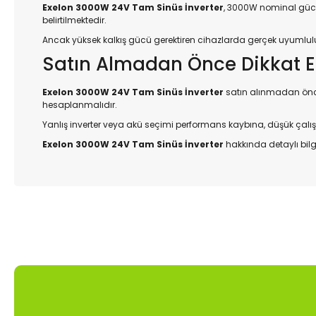
Exelon 3000W 24V Tam Sinüs İnverter
, 3000W nominal güce
belirtilmektedir.
Ancak yüksek kalkış gücü gerektiren cihazlarda gerçek uyumluluk, ci
Satın Almadan Önce Dikkat E
Exelon 3000W 24V Tam Sinüs İnverter
satın alınmadan önce 
hesaplanmalıdır.
Yanlış inverter veya akü seçimi performans kaybına, düşük çal
Exelon 3000W 24V Tam Sinüs İnverter
hakkında detaylı bilgi
Bu ürünün fiyat bilgisi, resim, ürün açıklamalarında ve diğer
Görüş ve önerileriniz için teşekkür ederiz.
Ürün resmi kalitesiz, bozuk veya görüntülenemiyor.
Ürün açıklamasında eksik bilgiler bulunuyor.
Ürün bilgilerinde hatalar bulunuyor.