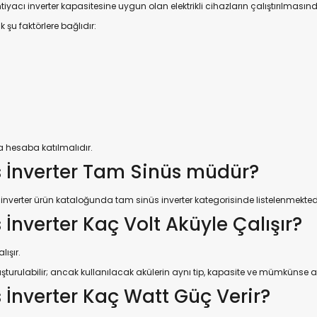
tiyacı inverter kapasitesine uygun olan elektrikli cihazların çalıştırılmasında
şu faktörlere bağlıdır:
a hesaba katılmalıdır.
 İnverter Tam Sinüs müdür?
î inverter ürün kataloğunda tam sinüs inverter kategorisinde listelenmekted
nverter Kaç Volt Aküyle Çalışır?
lışır.
şturulabilir; ancak kullanılacak akülerin aynı tip, kapasite ve mümkünse a
İnverter Kaç Watt Güç Verir?