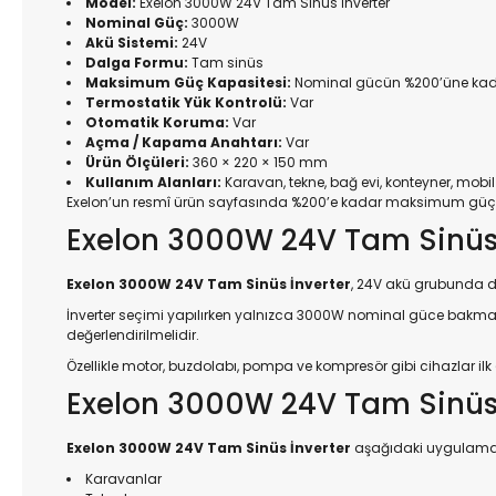
Model:
Exelon 3000W 24V Tam Sinüs İnverter
Nominal Güç:
3000W
Akü Sistemi:
24V
Dalga Formu:
Tam sinüs
Maksimum Güç Kapasitesi:
Nominal gücün %200’üne ka
Termostatik Yük Kontrolü:
Var
Otomatik Koruma:
Var
Açma / Kapama Anahtarı:
Var
Ürün Ölçüleri:
360 × 220 × 150 mm
Kullanım Alanları:
Karavan, tekne, bağ evi, konteyner, mobil 
Exelon’un resmî ürün sayfasında %200’e kadar maksimum güç kapas
Exelon 3000W 24V Tam Sinüs İ
Exelon 3000W 24V Tam Sinüs İnverter
, 24V akü grubunda dep
İnverter seçimi yapılırken yalnızca 3000W nominal güce bakmak yet
değerlendirilmelidir.
Özellikle motor, buzdolabı, pompa ve kompresör gibi cihazlar il
Exelon 3000W 24V Tam Sinüs İ
Exelon 3000W 24V Tam Sinüs İnverter
aşağıdaki uygulamala
Karavanlar