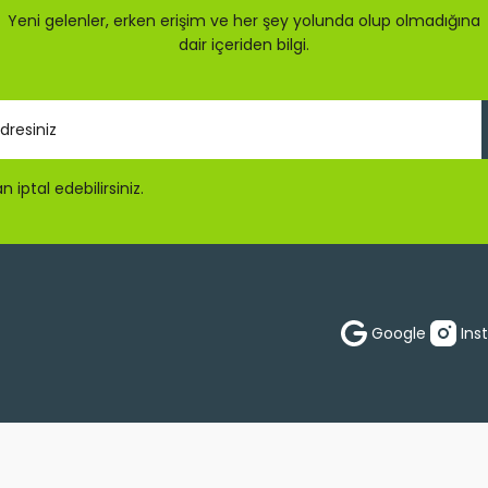
Yeni gelenler, erken erişim ve her şey yolunda olup olmadığına
dair içeriden bilgi.
 iptal edebilirsiniz.
Gönder
Google
Ins