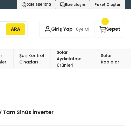
0216 606 1310
Bize ulaşın
Paket Oluştur
ARA
Giriş Yap
Sepet
Üye Ol
Solar
r
Şarj Kontrol
Solar
Aydınlatma
leri
Cihazları
Kablolar
Ürünleri
 Tam Sinüs İnverter